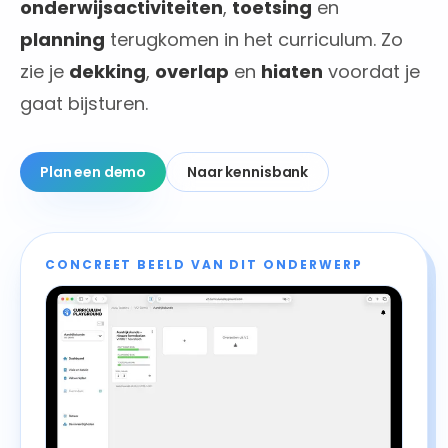
onderwijsactiviteiten
,
toetsing
en
planning
terugkomen in het curriculum. Zo
zie je
dekking
,
overlap
en
hiaten
voordat je
gaat bijsturen.
Plan een demo
Naar kennisbank
CONCREET BEELD VAN DIT ONDERWERP