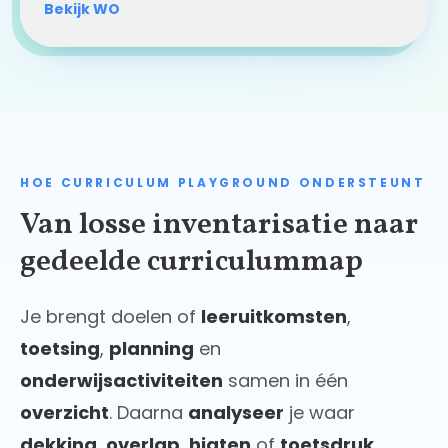
Bekijk WO
HOE CURRICULUM PLAYGROUND ONDERSTEUNT
Van losse inventarisatie naar
gedeelde curriculummap
Je brengt doelen of
leeruitkomsten
,
toetsing
,
planning
en
onderwijsactiviteiten
samen in één
overzicht
. Daarna
analyseer
je waar
dekking
,
overlap
,
hiaten
of
toetsdruk